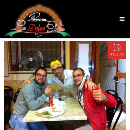
1384095_603987109643756_1942891653
19
DIC, 2016