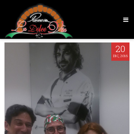
LDV (9)
20
DIC, 2016