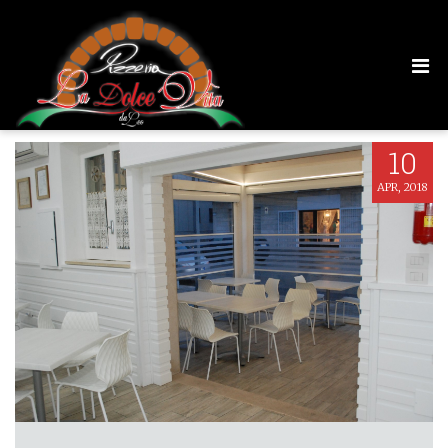
DSC_1630
10
APR, 2018