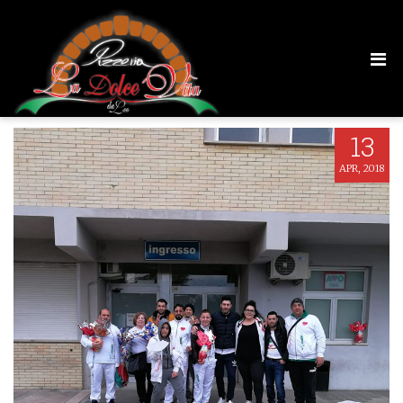
29695097_10214222131685732_74060140
13
APR, 2018