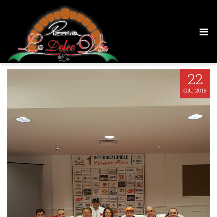
27331553_10213970119798980_89708525
22
GIU, 2018